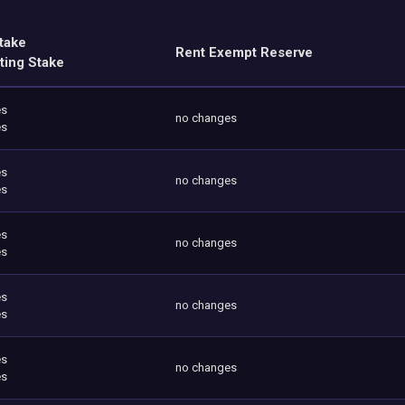
take
Rent Exempt Reserve
ting Stake
es
no changes
es
es
no changes
es
es
no changes
es
es
no changes
es
es
no changes
es