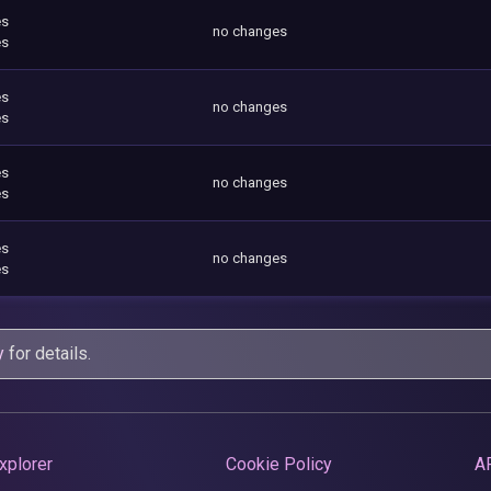
es
no changes
es
es
no changes
es
es
no changes
es
es
no changes
es
y
for details.
xplorer
Cookie Policy
A